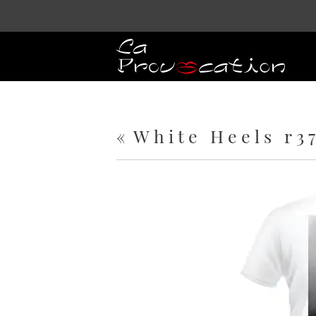
«
White Heels r3