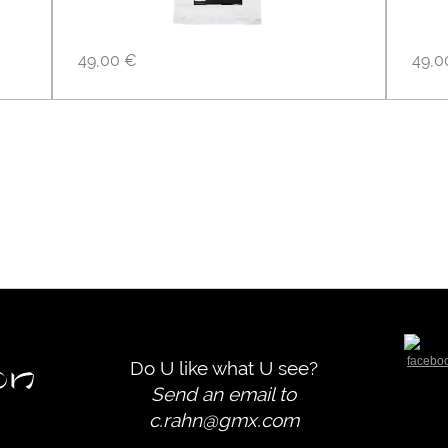
49,00 €
49,0
Do U like what U see?
Send an email to
c.rahn@gmx.com