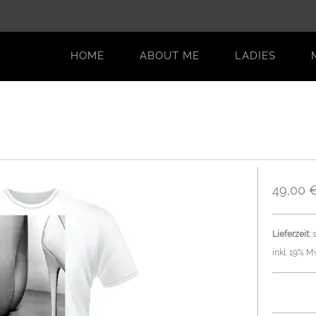
HOME
ABOUT ME
LADIES
7
49,00 
Lieferzeit:
s
inkl. 19% M