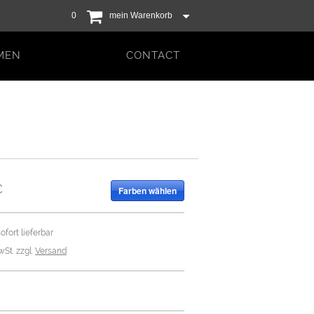
deutsch
|
english
0
mein Warenkorb
MEN
CONTACT
€
Farben wählen
ofort lieferbar
wSt. zzgl.
Versand