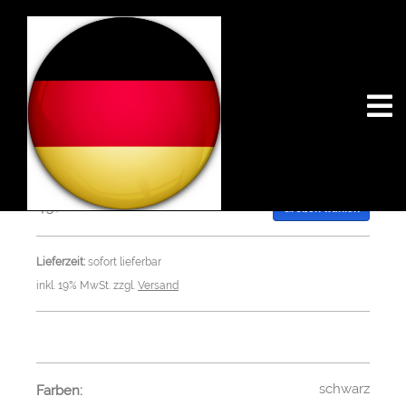
«
Cut v46
49,00 €
Größen wählen
Lieferzeit:
sofort lieferbar
inkl. 19% MwSt. zzgl.
Versand
schwarz
Farben: