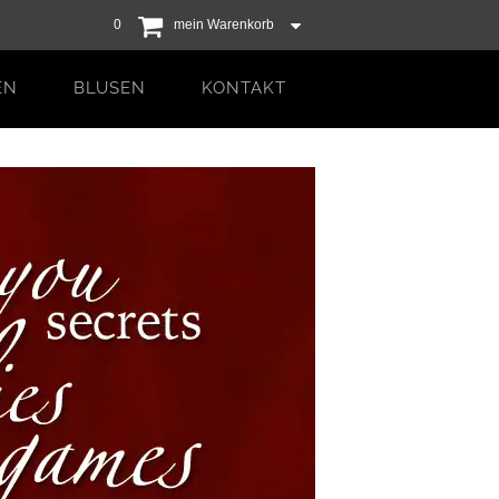
deutsch
|
english
0
mein Warenkorb
EN
BLUSEN
KONTAKT